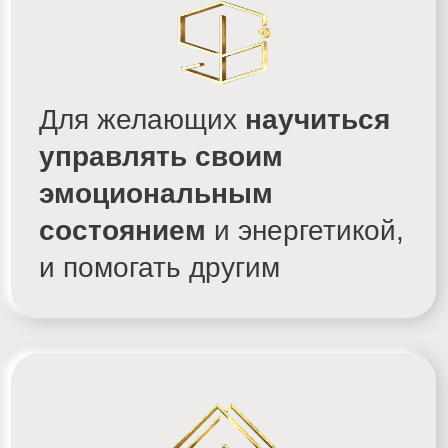
Помогать
другим
ТАРИФЫ КУРСА