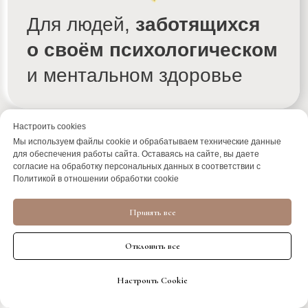
Задания для тренировки
и закрепления
Доступ к материалам 1 год
с возможностью продления
по индивидуальному
согласованию
Настроить cookies
Чат для участников
Мы используем файлы cookie и обрабатываем технические данные
для обеспечения работы сайта. Оставаясь на сайте, вы даете
с возможностью общаться
согласие на обработку персональных данных в соответствии с
и поддерживать друг друга
Политикой в отношении обработки cookie
17 000
₽
Принять все
Отклонить все
УЧАСТВОВАТЬ
Настроить Cookie