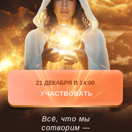
21 ДЕКАБРЯ В 14:00
УЧАСТВОВАТЬ
Всё, что мы
сотворим —
сбудется!